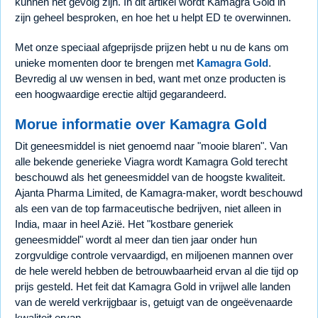
kunnen het gevolg zijn. In dit artikel wordt Kamagra Gold in
zijn geheel besproken, en hoe het u helpt ED te overwinnen.
Met onze speciaal afgeprijsde prijzen hebt u nu de kans om
unieke momenten door te brengen met
Kamagra Gold
.
Bevredig al uw wensen in bed, want met onze producten is
een hoogwaardige erectie altijd gegarandeerd.
Morue informatie over Kamagra Gold
Dit geneesmiddel is niet genoemd naar "mooie blaren". Van
alle bekende generieke Viagra wordt Kamagra Gold terecht
beschouwd als het geneesmiddel van de hoogste kwaliteit.
Ajanta Pharma Limited, de Kamagra-maker, wordt beschouwd
als een van de top farmaceutische bedrijven, niet alleen in
India, maar in heel Azië. Het "kostbare generiek
geneesmiddel" wordt al meer dan tien jaar onder hun
zorgvuldige controle vervaardigd, en miljoenen mannen over
de hele wereld hebben de betrouwbaarheid ervan al die tijd op
prijs gesteld. Het feit dat Kamagra Gold in vrijwel alle landen
van de wereld verkrijgbaar is, getuigt van de ongeëvenaarde
kwaliteit ervan.