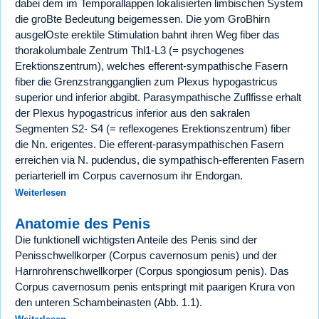
dabei dem im Temporallappen lokalisierten limbischen System
die groBte Bedeutung beigemessen. Die yom GroBhirn
ausgelOste erektile Stimulation bahnt ihren Weg fiber das
thorakolumbale Zentrum Thl1-L3 (= psychogenes
Erektionszentrum), welches efferent-sympathische Fasern
fiber die Grenzstrangganglien zum Plexus hypogastricus
superior und inferior abgibt. Parasympathische Zuflfisse erhalt
der Plexus hypogastricus inferior aus den sakralen
Segmenten S2- S4 (= reflexogenes Erektionszentrum) fiber
die Nn. erigentes. Die efferent-parasympathischen Fasern
erreichen via N. pudendus, die sympathisch-efferenten Fasern
periarteriell im Corpus cavernosum ihr Endorgan.
Weiterlesen
Anatomie des Penis
Die funktionell wichtigsten Anteile des Penis sind der
Penisschwellkorper (Corpus cavernosum penis) und der
Harnrohrenschwellkorper (Corpus spongiosum penis). Das
Corpus cavernosum penis entspringt mit paarigen Krura von
den unteren Schambeinasten (Abb. 1.1).