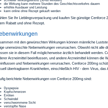
schneller Wirkungseintritt (30-60 Minuten)
die Wirkung kann mehrere Stunden des Geschlechtsverkehrs dauern
erhöhte Ausdauer und Leistung
kann online ohne Rezept gekauft werden
hlen Sie Ihr Lieblingsverpackung und kaufen Sie günstige Cenforce 2
nem Rabatt und ohne Rezept.
ebenwirkungen
sammen mit den gewünschten Wirkungen können männliche Luststeigeru
nige unerwünschte Nebenwirkungen verursachen. Obwohl nicht alle d
ssen sie in diesem Fall möglicherweise ärztlich behandelt werden.
derer Arzneimittel beeinflussen, und andere Arzneimittel können di
einflussen und Nebenwirkungen verursachen. Cenforce 200mg schützt 
uell übertragbaren Krankheiten, einschließlich HIV - dem Virus, das
ufig berichtete Nebenwirkungen von Cenforce 200mg sind:
Dyspepsie
Kopfschmerzen
Erröten
Schwindel
verschwommene Sicht
verstopfte Nase