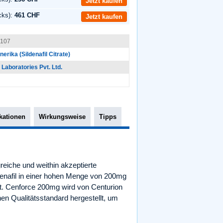
Jetzt kaufen
cks):
461 CHF
Jetzt kaufen
107
erika (Sildenafil Citrate)
 Laboratories Pvt. Ltd.
kationen
Wirkungsweise
Tipps
greiche und weithin akzeptierte
ldenafil in einer hohen Menge von 200mg
ert. Cenforce 200mg wird von Centurion
en Qualitätsstandard hergestellt, um