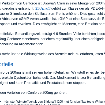
r Wirkstoff von Cenforce ist
Sildenafil Citrat
in einer Menge von 200mg 
andarddosis entspricht.
Sildenafil
gehört zur Klasse der als PDE-5-H
xueller Stimulation den Blutfluss zum Penis erhöhen. Dies geschieht
n Abbau von cGMP verantwortlich ist. cGMP ist eine Substanz, die Bl
spannt und erweitert. Dies ermöglicht es Männern, eine Erektion hart
 effektive Behandlungszeit beträgt 4-6 Stunden. Viele berichten jedoc
0mg Cenforce einnehmen, berichten regelmäßig über einen erfolgrei
handlung im Allgemeinen fort.
 mehr über die Wirkungsweise des Arzneimittels zu erfahren, lesen 
rteile
nforce 200mg ist mit seinem hohen Gehalt am Wirkstoff eines der bes
s erektile Dysfunktion behandelt. Das Medikament ist zur Behandlun
eignet und kann Prostatitis und Prostataadenom stoppen.
 den Vorteilen von Cenforce 200mg gehören:
höchster Wirkstoffgehalt von Sildenafil (200 mg) für signifikanteste Wirkun