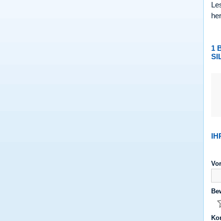
Le
he
1 
SI
IH
Vo
Be
Ko