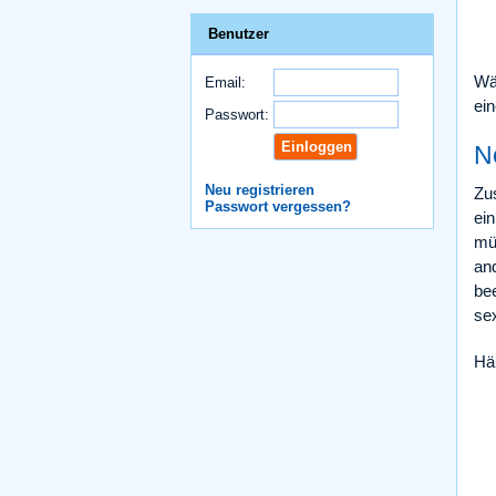
Benutzer
Wä
Email:
ei
Passwort:
N
Neu registrieren
Zu
Passwort vergessen?
ei
mü
an
be
sex
Hä