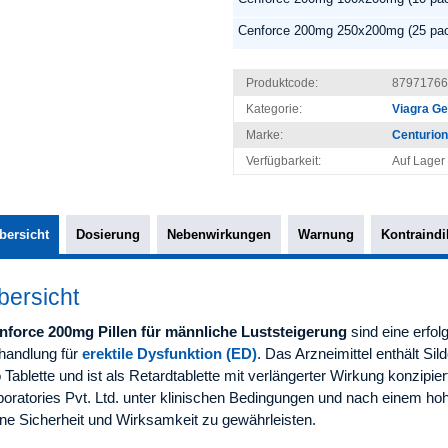
Cenforce 200mg 250x200mg (25 pa
Produktcode:
87971766
Kategorie:
Viagra Gen
Marke:
Centurion
Verfügbarkeit:
Auf Lager
bersicht
Dosierung
Nebenwirkungen
Warnung
Kontraindi
bersicht
nforce 200mg Pillen für männliche Luststeigerung
sind eine erfol
handlung für
erektile Dysfunktion (ED)
. Das Arzneimittel enthält Si
 Tablette und ist als Retardtablette mit verlängerter Wirkung konzipi
oratories Pvt. Ltd. unter klinischen Bedingungen und nach einem hoh
ine Sicherheit und Wirksamkeit zu gewährleisten.