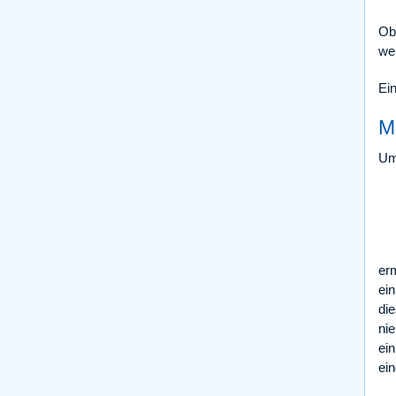
Ob
we
Ei
M
Um
er
ei
die
ni
ein
ei