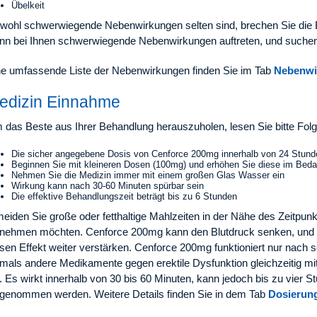
Übelkeit
wohl schwerwiegende Nebenwirkungen selten sind, brechen Sie die
nn bei Ihnen schwerwiegende Nebenwirkungen auftreten, und suchen S
ne umfassende Liste der Nebenwirkungen finden Sie im Tab
Nebenwi
edizin Einnahme
 das Beste aus Ihrer Behandlung herauszuholen, lesen Sie bitte Folg
Die sicher angegebene Dosis von Cenforce 200mg innerhalb von 24 Stunde
Beginnen Sie mit kleineren Dosen (100mg) und erhöhen Sie diese im Bedar
Nehmen Sie die Medizin immer mit einem großen Glas Wasser ein
Wirkung kann nach 30-60 Minuten spürbar sein
Die effektive Behandlungszeit beträgt bis zu 6 Stunden
meiden Sie große oder fetthaltige Mahlzeiten in der Nähe des Zeitpu
nnehmen möchten. Cenforce 200mg kann den Blutdruck senken, und d
sen Effekt weiter verstärken. Cenforce 200mg funktioniert nur nach 
emals andere Medikamente gegen erektile Dysfunktion gleichzeitig 
. Es wirkt innerhalb von 30 bis 60 Minuten, kann jedoch bis zu vier St
ngenommen werden. Weitere Details finden Sie in dem Tab
Dosierun