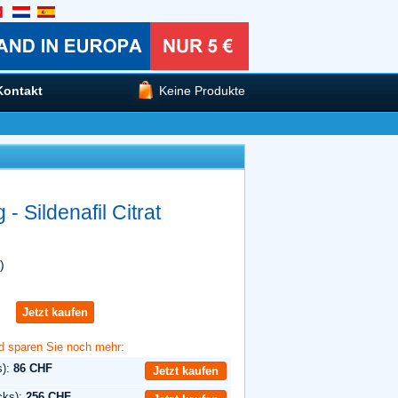
Kontakt
Keine Produkte
 Sildenafil Citrat
)
.
Jetzt kaufen
d sparen Sie noch mehr:
s):
86 CHF
Jetzt kaufen
cks):
256 CHF