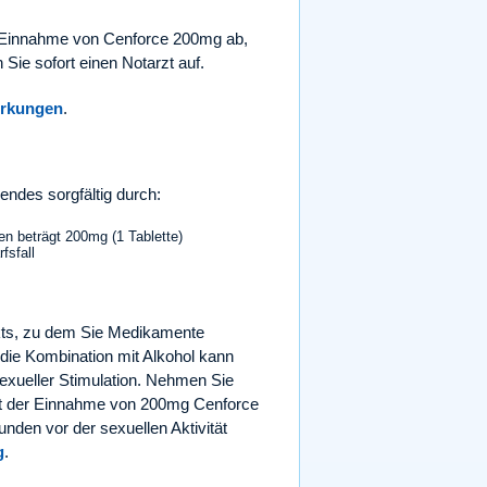
 Einnahme von Cenforce 200mg ab,
ie sofort einen Notarzt auf.
rkungen
.
endes sorgfältig durch:
n beträgt 200mg (1 Tablette)
fsfall
nkts, zu dem Sie Medikamente
ie Kombination mit Alkohol kann
sexueller Stimulation. Nehmen Sie
mit der Einnahme von 200mg Cenforce
unden vor der sexuellen Aktivität
g
.