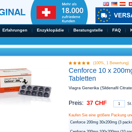
Erfahrungen
|
Enzyklopädie
|
Beratungstelle
|
FAQ
|
(100%,
1
Bewertung)
Cenforce 10 x 200mg -
Tabletten
Viagra Generika (Sildenafil Citrate
Preis:
37 CHF
St
Kaufen Sie eine größere Packung un
Cenforce 200mg 30x200mg (3 pack
Cenforce 200mg 100x200mg (10 pa