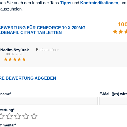
sen Sie auch den Inhalt der Tabs
Tipps
und
Kontraindikationen
, um
rauszuholen.
10
BEWERTUNG FÜR CENFORCE 10 X 200MG -
LDENAFIL CITRAT TABLETTEN
Nedim özyürek
Einfach süper
08.07.2020
RE BEWERTUNG ABGEBEN
rname*
E-Mail ((es) wir
wertung*
mmentar*