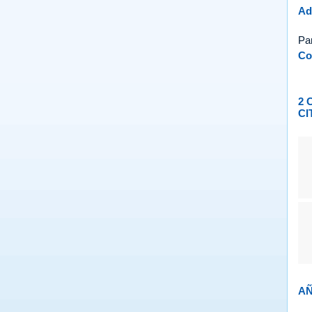
Ad
Pa
Co
2 
CI
AÑ