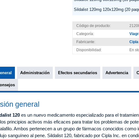
Sildalist 120mg 120x120mg (20 paq
Código de producto:
2120
Categoría:
Viagr
Fabricante:
Cipla 
Disponibilidad:
En st
eneral
Administración
Efectos secundarios
Advertencia
C
onsejos
isión general
dalist 120
es un nuevo medicamento especializado para el tratamiento
los principios activos más eficaces para tratar los problemas de potenci
dalafilo. Ambos pertenecen a un grupo de fármacos conocidos como 
flujo sanguíneo al pene. Sildalist 120, fabricado por Cipla Inc. en con