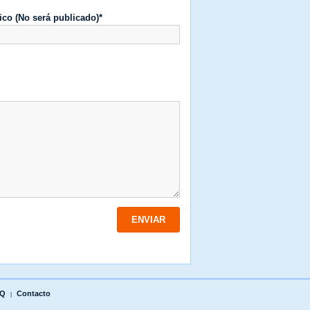
ico (No será publicado)*
Q
Contacto
|