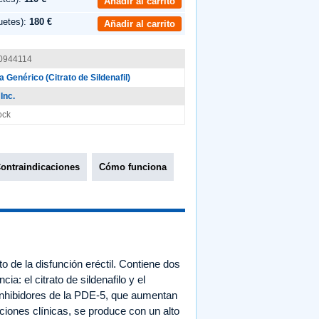
Añadir al carrito
uetes):
180 €
Añadir al carrito
0944114
a Genérico (Citrato de Sildenafil)
Inc.
ock
ontraindicaciones
Cómo funciona
 de la disfunción eréctil. Contiene dos
a: el citrato de sildenafilo y el
inhibidores de la PDE-5, que aumentan
diciones clínicas, se produce con un alto