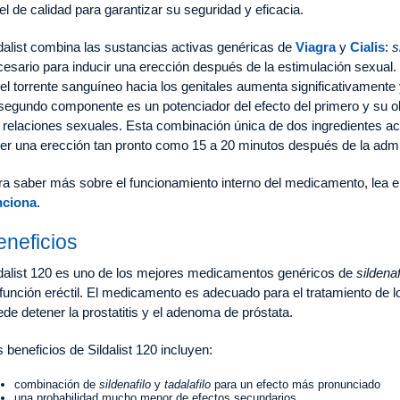
el de calidad para garantizar su seguridad y eficacia.
dalist combina las sustancias activas genéricas de
Viagra
y
Cialis
:
s
esario para inducir una erección después de la estimulación sexual. 
el torrente sanguíneo hacia los genitales aumenta significativamente 
segundo componente es un potenciador del efecto del primero y su ob
 relaciones sexuales. Esta combinación única de dos ingredientes act
ner una erección tan pronto como 15 a 20 minutos después de la admi
ra saber más sobre el funcionamiento interno del medicamento, lea e
nciona
.
eneficios
ldalist 120 es uno de los mejores medicamentos genéricos de
sildenaf
función eréctil. El medicamento es adecuado para el tratamiento de 
de detener la prostatitis y el adenoma de próstata.
 beneficios de Sildalist 120 incluyen:
combinación de
sildenafilo
y
tadalafilo
para un efecto más pronunciado
una probabilidad mucho menor de efectos secundarios