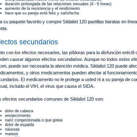
duración prolongada de las relaciones sexuales (4 - 6 horas)
aumento de la resistencia y el rendimiento
hace que su pareja esté feliz y satisfecha
ja su paquete favorito y compre Sildalist 120 pastillas baratas en lín
eta.
fectos secundarios
to con los efectos necesarios, las píldoras para la disfunción eréctil q
eden causar algunos efectos secundarios. Aunque no todos estos efec
en, puede ser necesaria la atención médica. Sildalist 120 puede afec
dicamentos, y otros medicamentos pueden afectar al funcionamiento d
cundarios. El medicamento no le protege a usted ni a su pareja de c
ual, incluido el VIH, el virus que causa el SIDA.
s efectos secundarios comunes de Sildalist 120 son:
dolor de cabeza
enrojecimiento
nariz congestionada o que gotea
dolor de espalda
náuseas
mareos