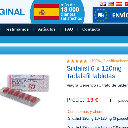
|
Testimonios
|
Artículos
|
FAQ
|
Contacto
(100%,
2
calificacione
Sildalist 6 x 120mg - 
Tadalafil tabletas
Viagra Genérico (Citrato de Silden
Precio:
19 €
paque
¡Compre más y ahorre!
Sildalist 120mg 18x120mg (3 paque
Sildalist 120mg 60x120mg (10 paqu