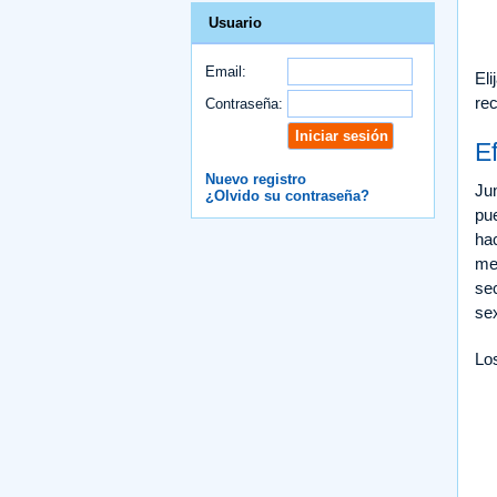
Usuario
Email:
Eli
rec
Contraseña:
E
Nuevo registro
Jun
¿Olvido su contraseña?
pu
hac
me
se
sex
Lo