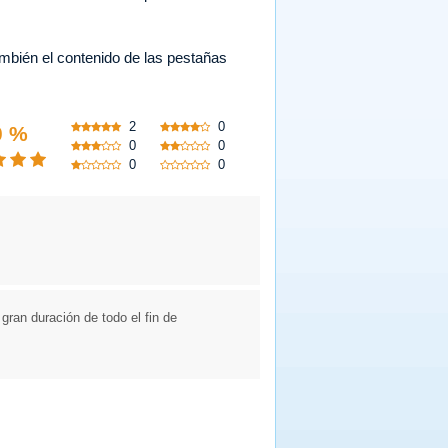
bién el contenido de las pestañas
2
0
0 %
0
0
0
0
gran duración de todo el fin de