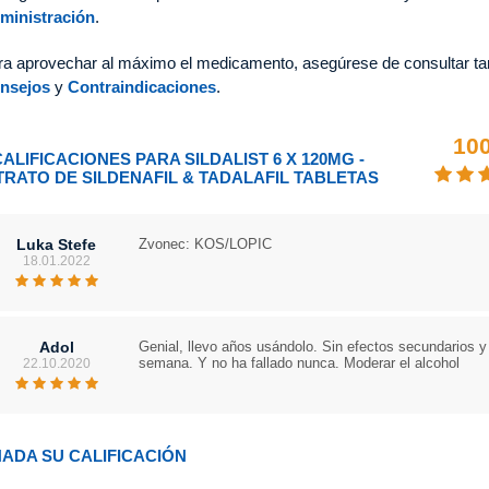
ministración
.
ra aprovechar al máximo el medicamento, asegúrese de consultar tam
nsejos
y
Contraindicaciones
.
10
CALIFICACIONES PARA SILDALIST 6 X 120MG -
TRATO DE SILDENAFIL & TADALAFIL TABLETAS
Luka Stefe
Zvonec: KOS/LOPIC
18.01.2022
Adol
Genial, llevo años usándolo. Sin efectos secundarios y 
semana. Y no ha fallado nunca. Moderar el alcohol
22.10.2020
ADA SU CALIFICACIÓN