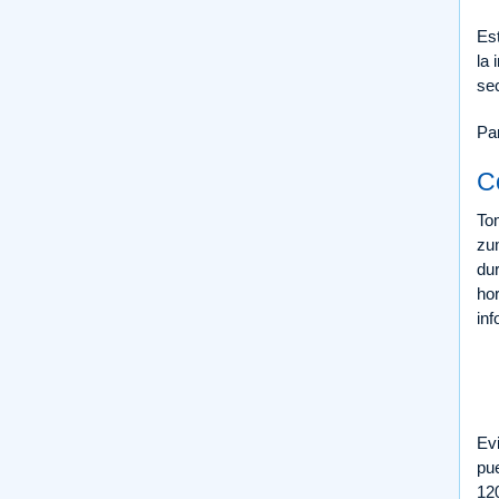
Es
la 
se
Par
C
Tom
zu
dur
hor
inf
Ev
pue
12