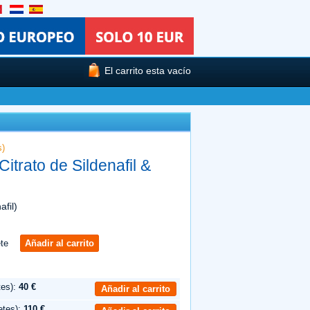
El carrito esta vacío
s)
Citrato de Sildenafil &
afil)
te
Añadir al carrito
tes):
40 €
Añadir al carrito
etes):
110 €