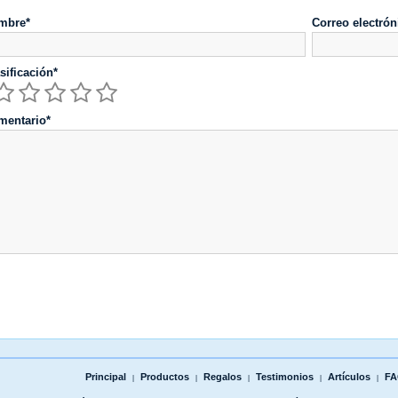
mbre*
Correo electrón
sificación*
mentario*
Principal
Productos
Regalos
Testimonios
Artículos
FA
|
|
|
|
|