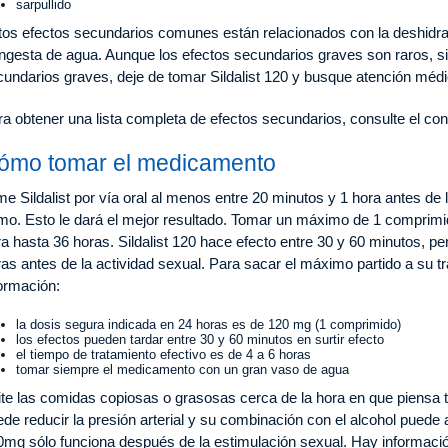
sarpullido
tos efectos secundarios comunes están relacionados con la deshidr
ingesta de agua. Aunque los efectos secundarios graves son raros, s
cundarios graves, deje de tomar Sildalist 120 y busque atención méd
a obtener una lista completa de efectos secundarios, consulte el con
ómo tomar el medicamento
e Sildalist por vía oral al menos entre 20 minutos y 1 hora antes de
mo. Esto le dará el mejor resultado. Tomar un máximo de 1 comprimid
a hasta 36 horas. Sildalist 120 hace efecto entre 30 y 60 minutos, 
as antes de la actividad sexual. Para sacar el máximo partido a su tr
ormación:
la dosis segura indicada en 24 horas es de 120 mg (1 comprimido)
los efectos pueden tardar entre 30 y 60 minutos en surtir efecto
el tiempo de tratamiento efectivo es de 4 a 6 horas
tomar siempre el medicamento con un gran vaso de agua
ite las comidas copiosas o grasosas cerca de la hora en que piens
de reducir la presión arterial y su combinación con el alcohol puede 
0mg sólo funciona después de la estimulación sexual. Hay informació